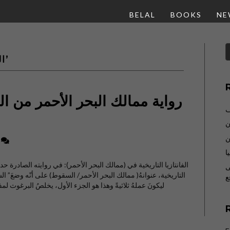
BELAL
BOOKS
NE
Posts Tagged ‘القدس العربي’
رواية ممالك البحر الأحمر من الفا
ف
ن
ن
8
ا
الفانتازيا التاريخية في (ممالك البحر الأحمر): في روايته الصادرة حديث
ى
التاريخية، عنوانهُ( ممالك البحر الأحمر/ السقوط) على أنّه وضعَ”
ع
ليكونَ عملهُ ثلاثيةً وهذا هو الجزء الأول، يخلصُ البرغوث لمفهوم