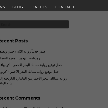
WS
BLOG
FLASHES
CONTACT
Recent Posts
صدر حديثاً رواية ثلاثة لاجئين ونص
روزنامة التهجير – معرة النعما
حفل توقيع رواية ممالك البحر الاحمر – كوبنهاغ
حفل توقيع رواية ممالك البحر الاحمر – كولوني
رواية ممالك البحر الأحمر من الفانتازيا التاريخية إل
شبهِ الواق
Recent Comments