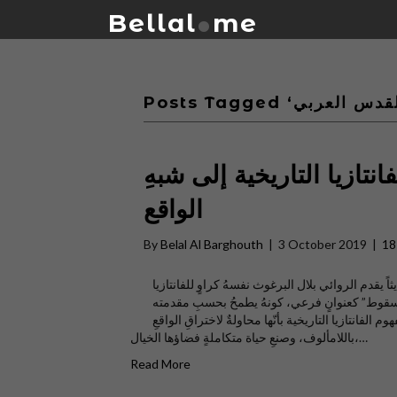
.
Bellal
me
نتازيا التاريخية إلى شبهِ
الواقع
By
Belal Al Barghouth
|
3 October 2019
|
1
اً يقدم الروائي بلال البرغوث نفسهُ كراوٍ للفانتازيا
 السقوط” كعنوانٍ فرعي، كونهُ يطمحُ بحسبِ مقدمته
 الفانتازيا التاريخية بأنّها محاولةٌ لاختراقِ الواقعِ
باللامألوف، وصنعِ حياة متكاملةٍ فضاؤها الخيال،…
Read More