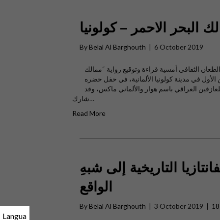
ك البحر الاحمر – كولونيا
By
Belal Al Barghouth
|
6 October 2019
 الطعان الثقافي أمسية قراءة وتوقيع رواية “ممالك
لأول في مدينة كولونيا الألمانية، في حفل حضره
عازفين العراقي باسم هوار والألماني ماكس، وقد
شارك…
Read More
نتازيا التاريخية إلى شبهِ
الواقع
By
Belal Al Barghouth
|
3 October 2019
|
1
Langua