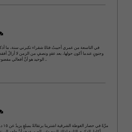
في التاسعة من عمري أحببتُ فتاةً شقراء تكبرني سنة، ما أذكر
وجنونٍ عندما أكون حولها، بعد عقدٍ ونصفٍ من الزمن لا أزالُ أف
الوحيد هو أنَّ أفعالي مفضوحة اليوم، وأمي أبعدُ من أن تنظِّف آثارها من خلفي ..
مرَّة
أكلها، الذكرى الثانية لذلك اليوم -غير الصورة- هو أنَّ طعم البرت