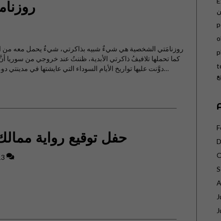
E
روزنامة
ن
p
o
روزنامَتي الشخصية هي شيءٌ شبيه بذاكرتي، شيءٌ يحمل معه من الذكر
p
كما تحملها تلافيفُ ذاكرتي الأبدية، ظننتُ عند خروجي من سوريا أنَّ
t
دوَّنت عليها تواريخ الأيام السوداء التي عايشتها في مدينتي دوما على بعد إحدى عشر ميلاً شمال شرقي العاصمة…
ع
F
حفل توقيع رواية ممالك 
D
O
13
S
A
J
J