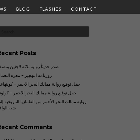
WS
BLOG
FLASHES
CONTACT
Recent Posts
صدر حديثاً رواية ثلاثة لاجئين ونص
روزنامة التهجير – معرة النعما
حفل توقيع رواية ممالك البحر الاحمر – كوبنهاغ
حفل توقيع رواية ممالك البحر الاحمر – كولوني
رواية ممالك البحر الأحمر من الفانتازيا التاريخية إل
شبهِ الواق
Recent Comments