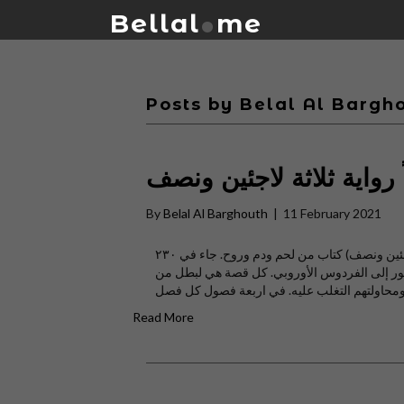
.
Bellal
me
Posts by Belal Al Bargh
 رواية ثلاثة لاجئين ونصف
By
Belal Al Barghouth
|
11 February 2021
صدر حديثا للكاتب بلال البرغوث عن دار موزاييك رواية (ثلاثة لاجئين ونصف) كتاب من لحم ودم وروح. جاء في ٢٣٠
ور إلى الفردوس الأوروبي. كل قصة هي لبطل من
Read More