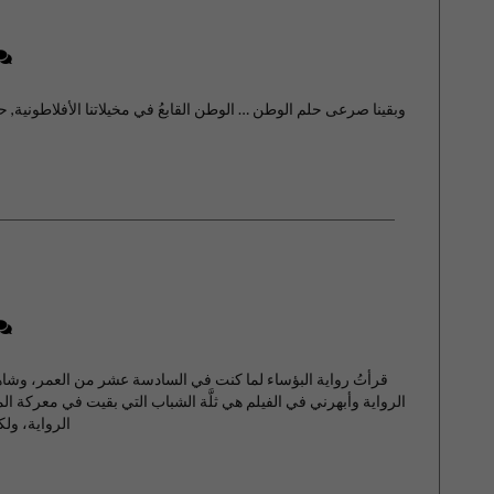
وبقينا صرعى حلم الوطن … الوطن القابعُ في مخيلاتنا الأفلاطونية, ح
قرأتُ رواية البؤساء لما كنت في السادسة عشر من العمر، وشاهدت
الرواية وأبهرني في الفيلم هي ثلَّة الشباب التي بقيت في معركة الم
الرواية، ولك