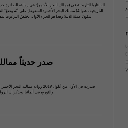
الفانتازيا التاريخية في (ممالك البحر الأحمر): في روايته الصادرة حديث
و
التاريخية، عنوانهُ( ممالك البحر الأحمر/ السقوط) على أنّه وضعَ”
ت
ليكونَ عملهُ ثلاثيةً وهذا هو الجزء الأول، يخلصُ البرغوث لمفهوم
L
E
صدر حديثاً ممال
C
W
صدرت في الأول من أيلول 2019 رواية مما
والتوزيع في ألمانيا, ويذكر أن الرواية هي فانتازيا تاريخية, وهي باكورة أعمال البرغوث.