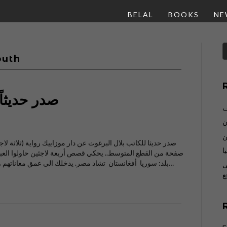
BELAL
BOOKS
NE
outh
صدر حديثاً
ف
ن
ن
ا
صفحة من القطع المتوسط.. يحكي قصص أربعة لاجئين حاولوا العب
بلد: سوريا أفغانستان تشاد مصر. يدخلك الى عمق معاناتهم ومحاولتهم التغلب عليه. في اربعة فصول كل فصل…
ى
ع