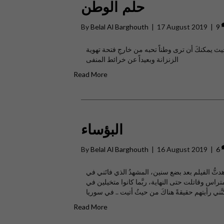
حلم الوطن
By
Belal Al Barghouth
|
17 August 2019
|
9
يث يمكنكَ أن ترى وطناً تحبه من خارجِ فتحة تهوية
الزنزانة وبعيداً عن خرائط المنفى
Read More
البؤساء
By
Belal Al Barghouth
|
16 August 2019
|
6
ُّ الفيلم بعد بضع سنين، المشهدُ الذي فاتَني في
تراس وقاتلت حتى النهاية، ربَّما كانوا متخيلين في
نَّني رأيتهم حقيقةً هناكَ من حيثُ أتيت .. في سوريا
Read More