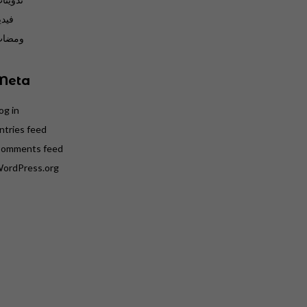
فيدي
ومضا
Meta
og in
ntries feed
omments feed
ordPress.org