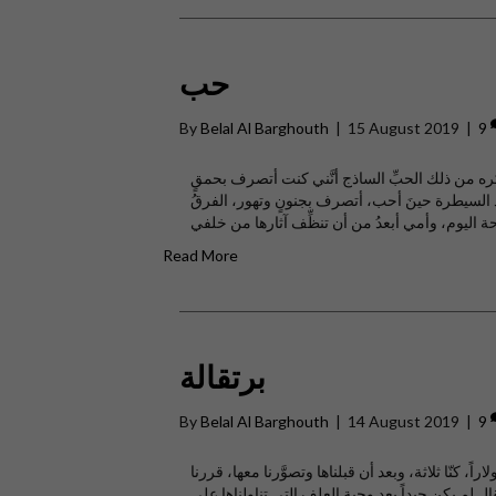
حب
By
Belal Al Barghouth
|
15 August 2019
|
9
ه من ذلك الحبِّ الساذج أنَّني كنت أتصرف بحمقٍ
قد السيطرة حينَ أحب، أتصرف بجنونٍ وتهور، الفرقُ
Read More
برتقالة
By
Belal Al Barghouth
|
14 August 2019
|
9
ً في حصار الغوطة الشرقية اشترينا برتقالةً بمبلغٍ يزيدُ عن ١٥ دولاراً، كنّا ثلاثة، وبعد أن قبلناها وتصوَّرنا معها، قررنا
قال لم يكن جيداً بعد وجبة العلف التي تناولناها على