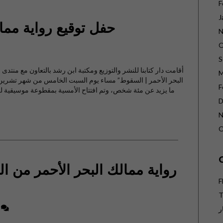
F
J
حفل توقيع رواية ممال
N
O
S
أقامت دار كتابنا للنشر والتوزيع ومكتبة ابن رشد بالتعاون مع منتدى
M
البحر الأحمر | السقوط” مساء يوم السبت الخامس من شهر تشرين ا
F
ما يزيد عن مئة شخص، وتم افتتاح الأمسية بمقطوعة موسيقية لل
D
N
O
رواية ممالك البحر الأحمر من الفا
F
T
ر
8
ت