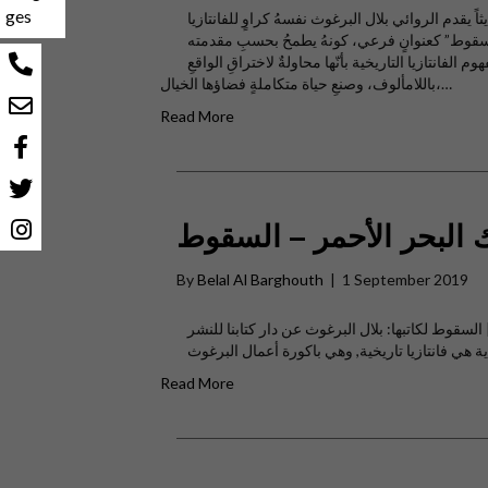
ges
اً يقدم الروائي بلال البرغوث نفسهُ كراوٍ للفانتازيا
 السقوط” كعنوانٍ فرعي، كونهُ يطمحُ بحسبِ مقدمته
 الفانتازيا التاريخية بأنّها محاولةٌ لاختراقِ الواقعِ
باللامألوف، وصنعِ حياة متكاملةٍ فضاؤها الخيال،…
Read More
ك البحر الأحمر – السقوط
By
Belal Al Barghouth
|
1 September 2019
لك البحر الأحمر | السقوط لكاتبها: بلال البرغوث عن دار كتابنا للنشر
Read More